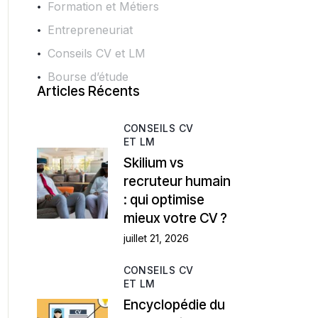
Formation et Métiers
Entrepreneuriat
Conseils CV et LM
Bourse d’étude
Articles Récents
CONSEILS CV
ET LM
Skilium vs
recruteur humain
: qui optimise
mieux votre CV ?
juillet 21, 2026
CONSEILS CV
ET LM
Encyclopédie du