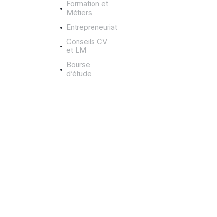
i
Formation et
Métiers
l
Entrepreneuriat
i
u
Conseils CV
et LM
m
v
Bourse
d’étude
s
r
e
c
r
u
t
e
u
r
h
u