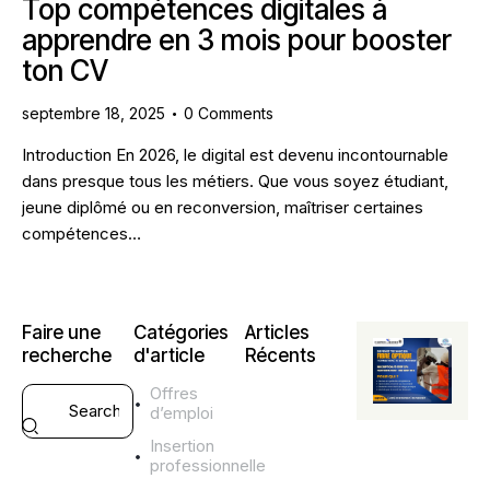
Top compétences digitales à
apprendre en 3 mois pour booster
ton CV
septembre 18, 2025
0
Comments
Introduction En 2026, le digital est devenu incontournable
dans presque tous les métiers. Que vous soyez étudiant,
jeune diplômé ou en reconversion, maîtriser certaines
compétences…
Faire une
Catégories
Articles
recherche
d'article
Récents
Offres
CONSEILS
d’emploi
CV ET LM
S
Insertion
professionnelle
k