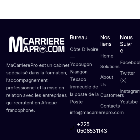
6
Bureau
Nos
Nous
liens
Suivr
Côte D’Ivoire
e
Home
—
Faceboo
Yopougon
MaCarrierePro est un cabinet
Solutions
Niangon
spécialisé dans la formation,
Twitter
About
Texaco
l’accompagnement
(X)
Us
Immeuble de
professionnel et la mise en
Instagra
la poste de la
Customers
relation avec les entreprises
Poste
Youtube
qui recrutent en Afrique
Contacts
francophone.
info@macarrierepro.com
+225
0506531143