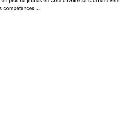
us en plus de jeunes en Côte d’Ivoire se tournent vers
urs compétences.…