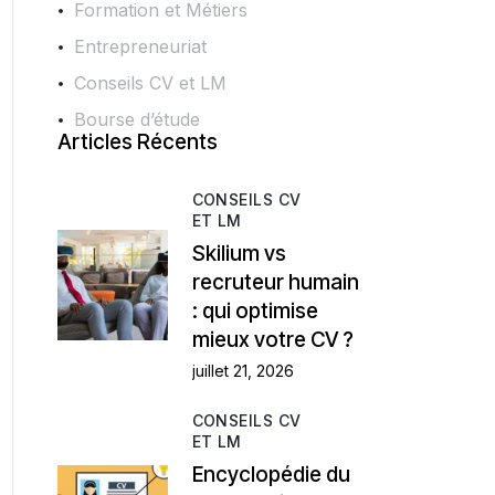
Formation et Métiers
Entrepreneuriat
Conseils CV et LM
Bourse d’étude
Articles Récents
CONSEILS CV
ET LM
Skilium vs
recruteur humain
: qui optimise
mieux votre CV ?
juillet 21, 2026
CONSEILS CV
ET LM
Encyclopédie du