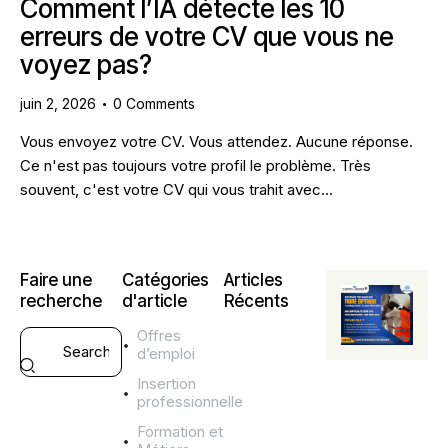
Comment l’IA détecte les 10
erreurs de votre CV que vous ne
voyez pas?
juin 2, 2026
0
Comments
Vous envoyez votre CV. Vous attendez. Aucune réponse.
Ce n'est pas toujours votre profil le problème. Très
souvent, c'est votre CV qui vous trahit avec…
Faire une
Catégories
Articles
recherche
d'article
Récents
Offres
CONSEILS
d’emploi
CV ET LM
S
Insertion
professionnelle
k
i
Formation et