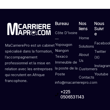
Bureau
Nos
Nous
liens
Suivr
Côte D’Ivoire
e
Home
—
Faceboo
Yopougon
MaCarrierePro est un cabinet
Solutions
Niangon
spécialisé dans la formation,
Twitter
About
Texaco
l’accompagnement
(X)
Us
Immeuble de
professionnel et la mise en
Instagra
la poste de la
Customers
relation avec les entreprises
Poste
Youtube
qui recrutent en Afrique
Contacts
francophone.
info@macarrierepro.com
+225
0506531143