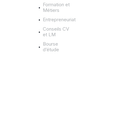
i
Formation et
Métiers
l
Entrepreneuriat
i
u
Conseils CV
et LM
m
v
Bourse
d’étude
s
r
e
c
r
u
t
e
u
r
h
u