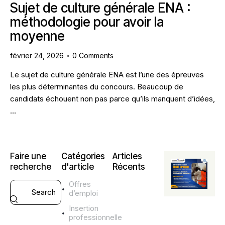
Sujet de culture générale ENA :
méthodologie pour avoir la
moyenne
février 24, 2026
0
Comments
Le sujet de culture générale ENA est l’une des épreuves
les plus déterminantes du concours. Beaucoup de
candidats échouent non pas parce qu’ils manquent d’idées,
…
Faire une
Catégories
Articles
recherche
d'article
Récents
Offres
CONSEILS
d’emploi
CV ET LM
S
Insertion
professionnelle
k