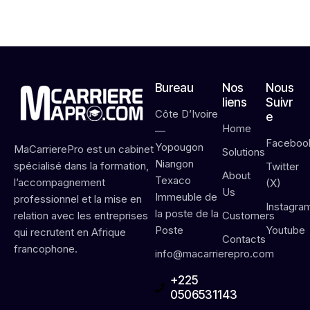
6
Bureau
Nos
Nous
liens
Suivr
Côte D’Ivoire
e
Home
—
Faceboo
Yopougon
MaCarrierePro est un cabinet
Solutions
Niangon
spécialisé dans la formation,
Twitter
About
Texaco
l’accompagnement
(X)
Us
Immeuble de
professionnel et la mise en
Instagra
la poste de la
Customers
relation avec les entreprises
Poste
Youtube
qui recrutent en Afrique
Contacts
francophone.
info@macarrierepro.com
+225
0506531143