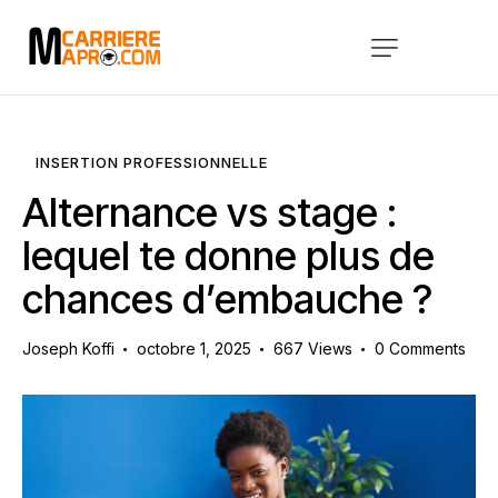
Accueil
Services
INSERTION PROFESSIONNELLE
A Propos
Alternance vs stage :
Blog
lequel te donne plus de
chances d’embauche ?
Évènements
Contact
Joseph Koffi
octobre 1, 2025
667
Views
0
Comments