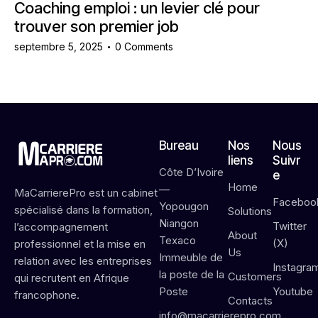
Coaching emploi : un levier clé pour
trouver son premier job
septembre 5, 2025
0
Comments
Bureau
Nos
Nous
liens
Suivr
Côte D’Ivoire
e
Home
—
MaCarrierePro est un cabinet
Faceboo
Yopougon
spécialisé dans la formation,
Solutions
Niangon
Twitter
l’accompagnement
About
Texaco
(X)
professionnel et la mise en
Us
Immeuble de
relation avec les entreprises
Instagra
la poste de la
Customers
qui recrutent en Afrique
Poste
Youtube
francophone.
Contacts
info@macarrierepro.com