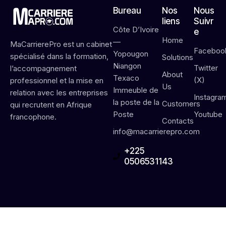
Bureau
Nos
Nous
liens
Suivr
Côte D’Ivoire
e
Home
—
MaCarrierePro est un cabinet
Faceboo
Yopougon
spécialisé dans la formation,
Solutions
Niangon
Twitter
l’accompagnement
About
Texaco
(X)
professionnel et la mise en
Us
Immeuble de
relation avec les entreprises
Instagra
la poste de la
Customers
qui recrutent en Afrique
Poste
Youtube
francophone.
Contacts
info@macarrierepro.com
+225
0506531143