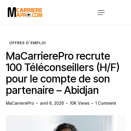
Accueil
Services
OFFRES D'EMPLOI
A Propos
MaCarrierePro recrute
Blog
100 Téléconseillers (H/F)
pour le compte de son
Évènements
partenaire – Abidjan
Contact
MaCarrierePro
avril 6, 2026
10K
Views
1
Comment