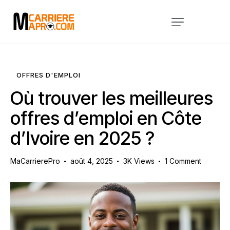
Accueil
Services
OFFRES D'EMPLOI
A Propos
Où trouver les meilleures
Blog
offres d’emploi en Côte
d’Ivoire en 2025 ?
Évènements
Contact
MaCarrierePro
août 4, 2025
3K
Views
1
Comment