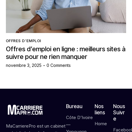
OFFRES D'EMPLOI
Offres d’emploi en ligne : meilleurs sites à
suivre pour ne rien manquer
novembre 3, 2025
0
Comments
Bureau
Nos
Nous
liens
Suivr
Côte D’Ivoire
e
Home
—
MaCarrierePro est un cabinet
Faceboo
Yopougon