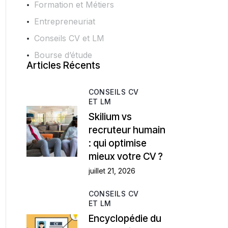
Formation et Métiers
Entrepreneuriat
Conseils CV et LM
Bourse d’étude
Articles Récents
CONSEILS CV
ET LM
Skilium vs
recruteur humain
: qui optimise
mieux votre CV ?
juillet 21, 2026
CONSEILS CV
ET LM
Encyclopédie du